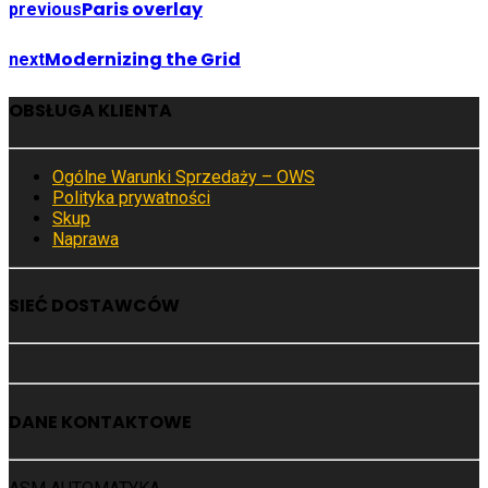
Paris overlay
previous
Modernizing the Grid
next
OBSŁUGA KLIENTA
Ogólne Warunki Sprzedaży – OWS
Polityka prywatności
Skup
Naprawa
SIEĆ DOSTAWCÓW
DANE KONTAKTOWE