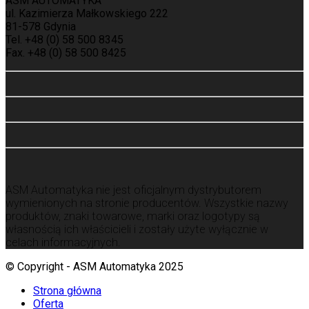
ASM AUTOMATYKA
ul. Kazimierza Małkowskiego 222
81-578 Gdynia
Tel. +48 (0) 58 500 8345
Fax. +48 (0) 58 500 8425
ASM Automatyka nie jest oficjalnym dystrybutorem
wymienionych na stronie producentów.
Wszystkie nazwy
produktów, znaki towarowe, marki oraz logotypy są
własnością ich właścicieli i zostały użyte wyłącznie w
celach informacyjnych.
© Copyright - ASM Automatyka 2025
Strona główna
Oferta