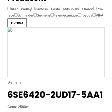
Allen Bradley
Danfoss
Festo
Mitsubishi
Omron
Pro-
face
Schneider
Siemens
Telemecanique
Toyoda
VIPA
FILTRUJ
Siemens
6SE6420-2UD17-5AA1
Cena:
2580
zł