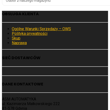
Odbiór z naszego magazynu
OBSŁUGA KLIENTA
Ogólne Warunki Sprzedaży – OWS
Polityka prywatności
Skup
Naprawa
SIEĆ DOSTAWCÓW
DANE KONTAKTOWE
ASM AUTOMATYKA
ul. Kazimierza Małkowskiego 222
81-578 Gdynia