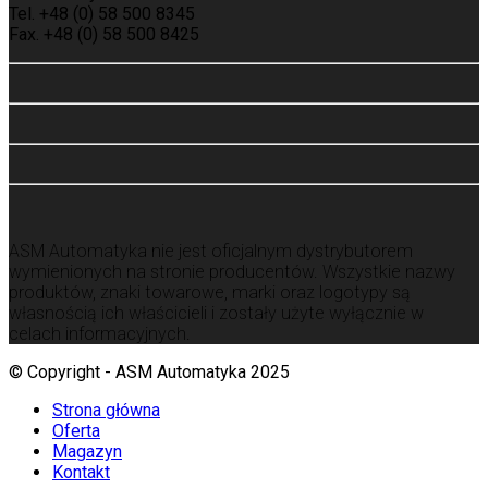
Tel. +48 (0) 58 500 8345
Fax. +48 (0) 58 500 8425
ASM Automatyka nie jest oficjalnym dystrybutorem
wymienionych na stronie producentów.
Wszystkie nazwy
produktów, znaki towarowe, marki oraz logotypy są
własnością ich właścicieli i zostały użyte wyłącznie w
celach informacyjnych.
© Copyright - ASM Automatyka 2025
Strona główna
Oferta
Magazyn
Kontakt