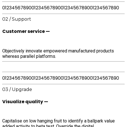
0
1
2
3
4
5
6
7
8
9
0
0
1
2
3
4
5
6
7
8
9
0
0
1
2
3
4
5
6
7
8
9
0
0
1
2
3
4
5
6
7
8
9
0
02 / Support
Customer service —
Objectively innovate empowered manufactured products
whereas parallel platforms.
0
1
2
3
4
5
6
7
8
9
0
0
1
2
3
4
5
6
7
8
9
0
0
1
2
3
4
5
6
7
8
9
0
0
1
2
3
4
5
6
7
8
9
0
03 / Upgrade
Visualize quality —
Capitalise on low hanging fruit to identify a ballpark value
added activity to beta test. Override the digital.