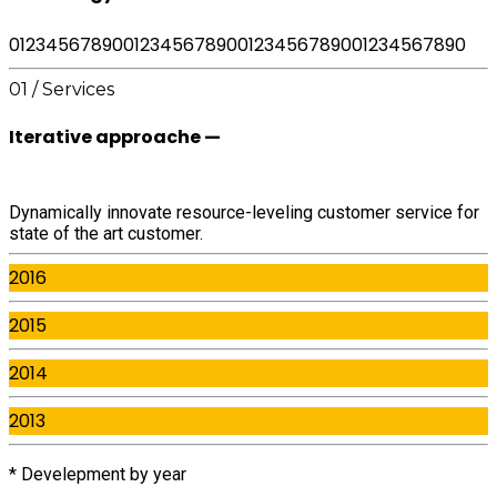
0
1
2
3
4
5
6
7
8
9
0
0
1
2
3
4
5
6
7
8
9
0
0
1
2
3
4
5
6
7
8
9
0
0
1
2
3
4
5
6
7
8
9
0
01 / Services
Iterative approache —
Dynamically innovate resource-leveling customer service for
state of the art customer.
2016
2015
2014
2013
* Develepment by year