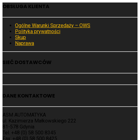
OBSŁUGA KLIENTA
Ogólne Warunki Sprzedaży – OWS
Polityka prywatności
Skup
Naprawa
SIEĆ DOSTAWCÓW
DANE KONTAKTOWE
ASM AUTOMATYKA
ul. Kazimierza Małkowskiego 222
81-578 Gdynia
Tel. +48 (0) 58 500 8345
Fax. +48 (0) 58 500 8425