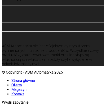
ASM Automatyka nie jest oficjalnym dystrybutorem
wymienionych na stronie producentów.
Wszystkie nazwy
produktów, znaki towarowe, marki oraz logotypy są
własnością ich właścicieli i zostały użyte wyłącznie w
celach informacyjnych.
© Copyright - ASM Automatyka 2025
Strona główna
Oferta
Magazyn
Kontakt
Wyślij zapytanie